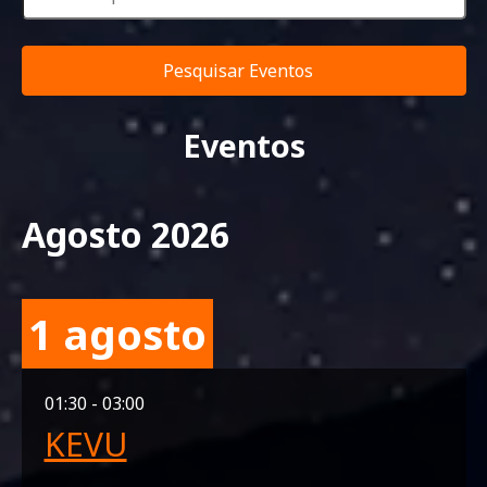
Navigation
Enter
Keyword.
Pesquisar Eventos
Search
for
Eventos
Eventos
Selecione
by
data
Keyword.
Agosto 2026
1 agosto
01:30 - 03:00
KEVU