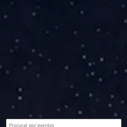
Eventos
Search
and
Views